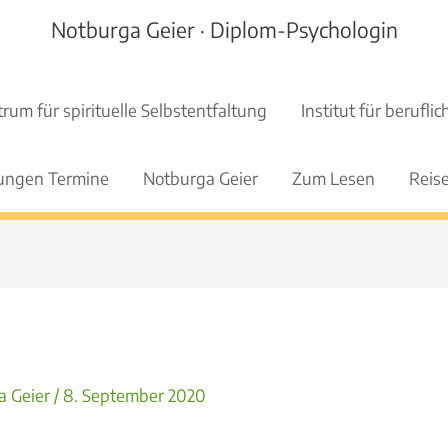
Notburga Geier · Diplom-Psychologin
rum für spirituelle Selbstentfaltung
Institut für berufl
tungen Termine
Notburga Geier
Zum Lesen
Reise
a Geier
/
8. September 2020