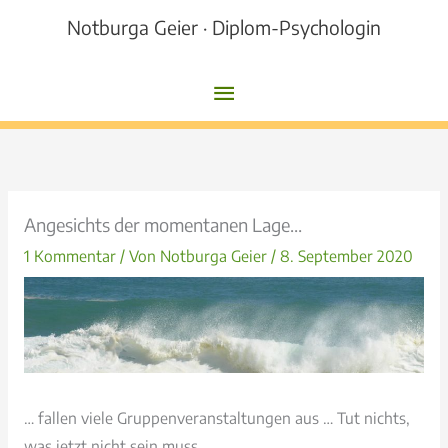
Zum
Notburga Geier · Diplom-Psychologin
Inhalt
springen
Hauptmenü
Angesichts der momentanen Lage…
1 Kommentar
/ Von
Notburga Geier
/
8. September 2020
… fallen viele Gruppenveranstaltungen aus … Tut nichts,
was jetzt nicht sein muss.