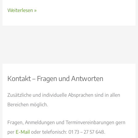
Marita
Es
Weiterlesen »
Willen-
kommt
Golebski
darauf
an,
worauf
ich
meine
Aufmerksamkeit
Kontakt – Fragen und Antworten
richte.
Zusätzliche und individuelle Absprachen sind in allen
Bereichen möglich.
Fragen, Anmeldungen und Terminvereinbarungen gern
per
E-Mail
oder telefonisch: 01 73 – 27 57 648.