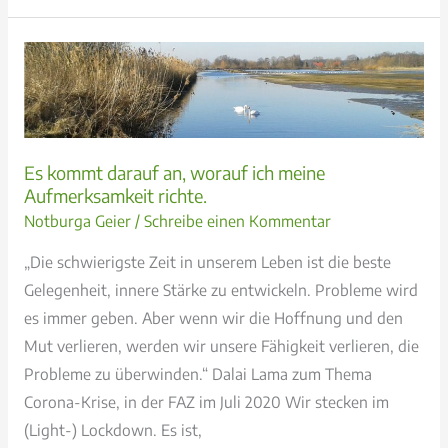
des
Menschen
ist
unantastbar!
Ein
Buch
Es kommt darauf an, worauf ich meine
über
Aufmerksamkeit richte.
den
Notburga Geier
/
Schreibe einen Kommentar
Weg
„Die schwierigste Zeit in unserem Leben ist die beste
zur
Gelegenheit, innere Stärke zu entwickeln. Probleme wird
Heilwerdung
es immer geben. Aber wenn wir die Hoffnung und den
mit
Mut verlieren, werden wir unsere Fähigkeit verlieren, die
und
Probleme zu überwinden.“ Dalai Lama zum Thema
trotz
Corona-Krise, in der FAZ im Juli 2020 Wir stecken im
Psychose.
(Light-) Lockdown. Es ist,
Autorin: